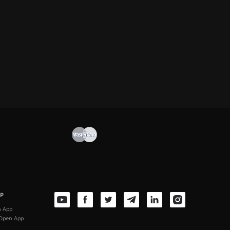
PP
n App
Open App