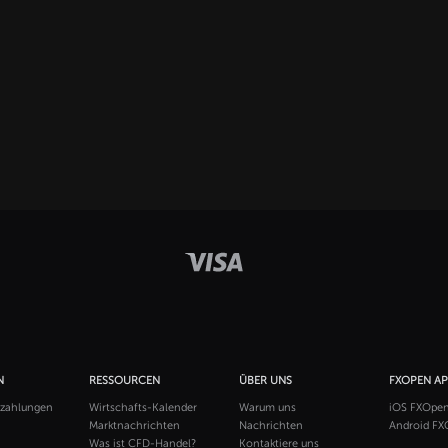
N
RESSOURCEN
ÜBER UNS
FXOPEN A
szahlungen
Wirtschafts-Kalender
Warum uns
iOS FXOpe
Marktnachrichten
Nachrichten
Android FX
Was ist CFD-Handel?
Kontaktiere uns