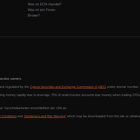
Was ist ECN-Handel?
Was ist ein Forex-
Broker?
pective owners.
and regulated by the
Cyprus Securities and Exchange Commission (CySEC)
under license number 
sing money rapidly due to leverage. 75% of retail investor accounts lose money when trading CFD
r Gerichtsbarkeiten einschließlich der USA an.
 Conditions
and
'Disclaimers and Risk Warning'
which may be downloaded from this site or obtained