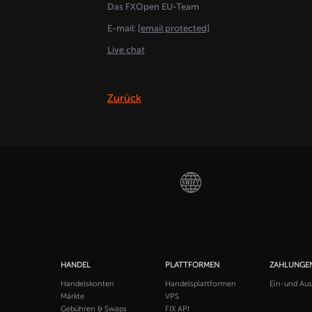
Das FXOpen EU-Team
E-mail:
[email protected]
Live chat
Zurück
HANDEL
PLATTFORMEN
ZAHLUNGE
Handelskonten
Handelsplattformen
Ein-und Au
Märkte
VPS
Gebühren & Swaps
FIX API