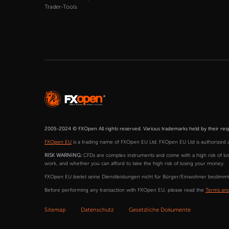
Trader-Tools
2005-2024 © FXOpen All rights reserved. Various trademarks held by their res
FXOpen EU
is a trading name of FXOpen EU Ltd. FXOpen EU Ltd is authorized 
RISK WARNING:
CFDs are complex instruments and come with a high risk of lo
work, and whether you can afford to take the high risk of losing your money.
FXOpen EU bietet seine Dienstleistungen nicht für Bürger/Einwohner bestimmte
Before performing any transaction with FXOpen EU, please read the
Terms and
Sitemap
Datenschutz
Gesetzliche Dokumente