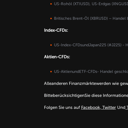
US-Rohöl (XTIUSD), US-Erdgas (XNGUSD)
Britisches Brent-Öl (XBRUSD) – Handel b
Index-CFDs:
US-Index-CFDsundJapan225 (#J225) - Ha
Aktien-CFDs:
US-AktienundETF-CFDs- Handel geschlo
Alleanderen Finanzmärktewerden wie gew
BitteberücksichtigenSie diese Information
Folgen Sie uns auf
Facebook
,
Twitter
Und
T