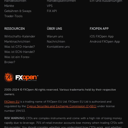
Handelskonten
Handelsplattformen
Ein-und Auszahlungen
Märkte
VPS
Gebühren & Swaps
FIX API
Trader-Tools
RESSOURCEN
ÜBER UNS
FXOPEN APP
Wirtschafts-Kalender
Warum uns
iOS FXOpen App
Marktnachrichten
Nachrichten
Android FXOpen App
Was ist CFD-Handel?
Kontaktiere uns
Was ist ECN-Handel?
Was ist ein Forex-
Broker?
2005-2024 © FXOpen All rights reserved. Various trademarks held by their respective
owners.
FXOpen EU
is a trading name of FXOpen EU Ltd. FXOpen EU Ltd is authorized and
regulated by the
Cyprus Securities and Exchange Commission (CySEC)
under license
number 194/13.
RISK WARNING:
CFDs are complex instruments and come with a high risk of losing money
rapidly due to leverage. 75% of retail investor accounts lose money when trading CFDs with
this provider. You should consider whether you understand how CFDs work, and whether