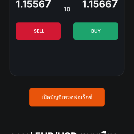
7
7
1.1556
1.1566
ปฏิทินเงินปันผล
ETF
ทำไมเรา?
10
PAMM ECN
การแข่งขันฟอเร็กซ์
ฟอรั่มฟอเร็กซ์
สกุลเงินดิจิตอล
ประวัติศาสตร์
Masters และ Followers
ศูนย์ช่วยเหลือ
SELL
BUY
ติดต่อเรา
การเทรด CFD คืออะไร?
การเทรด ECN คืออะไร?
โบรกเกอร์ฟอเร็กซ์คืออะไร?
เปิดบัญชีเทรดฟอเร็กซ์