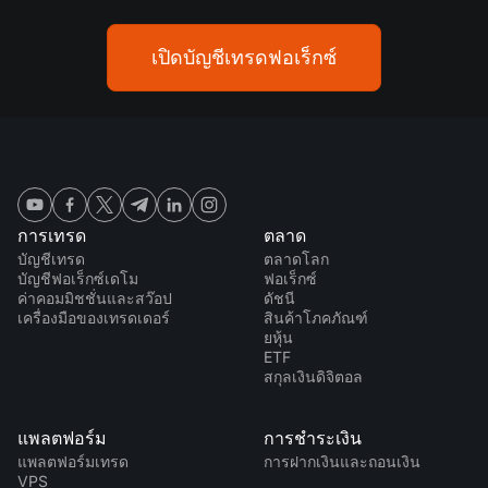
เปิดบัญชีเทรดฟอเร็กซ์
การเทรด
ตลาด
บัญชีเทรด
ตลาดโลก
บัญชีฟอเร็กซ์เดโม
ฟอเร็กซ์
ค่าคอมมิชชั่นและสว๊อป
ดัชนี
เครื่องมือของเทรดเดอร์
สินค้าโภคภัณฑ์
ยหุ้น
ETF
สกุลเงินดิจิตอล
แพลตฟอร์ม
การชำระเงิน
แพลตฟอร์มเทรด
การฝากเงินและถอนเงิน
VPS