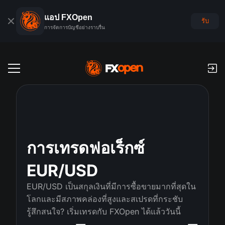
แอป FXOpen
รับ
การจัดการบัญชีอย่างราบรื่น
บัญชีเทรด
บัญชีฟอเร็กซ์เดโม
ตลาดโลก
ค่าคอมมิชชั่นและสว๊อป
ฟอเร็กซ์
การเทรดฟอเร็กซ์
แพลตฟอร์มเทรด
การชำระเงิน
ดัชนี
EUR/USD
TickTrader
FXOpen App
การฝากเงินและถอนเงิน
PAMM
ปฏิทินเศรษฐกิจ
สินค้าโภคภัณฑ์
EUR/USD เป็นสกุลเงินที่มีการซื้อขายมากที่สุดใน
การเปรียบเทียบ
iOS FXOpen App
VPS
การจัดอันดับบัญชี PAMM
เครื่องมือของเทรดเดอร์
โลกและมีสภาพคล่องที่สูงและสเปรดที่กระชับ
ข่าวสารและการวิเคราะห์
ยหุ้น
รู้สึกสนใจ? เริ่มเทรดกับ FXOpen ได้แล้ววันนี้
ข่าวบริษัท
Android FXOpen App
FIX API
PAMM คืออะไร?
โปรโมชั่น