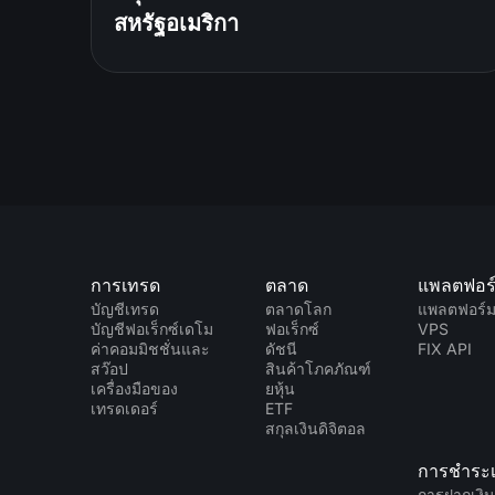
สหรัฐอเมริกา
การเทรด
ตลาด
แพลตฟอร
บัญชีเทรด
ตลาดโลก
แพลตฟอร์
บัญชีฟอเร็กซ์เดโม
ฟอเร็กซ์
VPS
ค่าคอมมิชชั่นและ
ดัชนี
FIX API
สว๊อป
สินค้าโภคภัณฑ์
เครื่องมือของ
ยหุ้น
เทรดเดอร์
ETF
สกุลเงินดิจิตอล
การชำระเ
การฝากเงิ