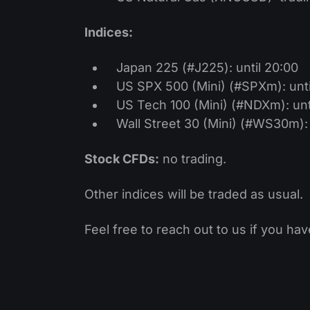
Indices:
Japan 225 (#J225)​: until 20:00
US SPX 500 (Mini) (#SPXm): unti
US Tech 100 (Mini) (#NDXm): unt
Wall Street 30 (Mini) (#WS30m): 
Stock CFDs:
no trading.
Other indices will be traded as usual.
Feel free to reach out to us if you hav