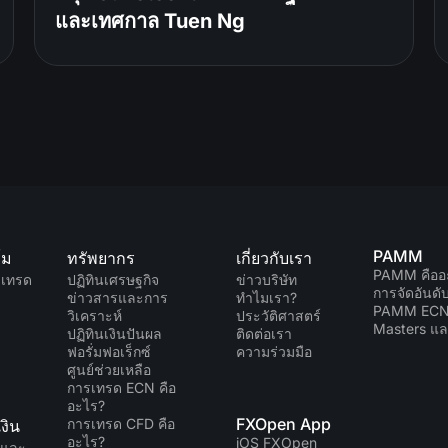
และเทศกาล Tuen Ng
PAMM
์ม
ทรัพยากร
เกี่ยวกับเรา
PAMM คืออ
มเทรด
ปฏิทินเศรษฐกิจ
ข่าวบริษัท
การจัดอันด
ข่าวสารและการ
ทำไมเรา?
PAMM EC
วิเคราะห์
ประวัติศาสตร์
Masters แล
ปฏิทินเงินปันผล
ติดต่อเรา
ฟอรั่มฟอเร็กซ์
ความร่วมมือ
ศูนย์ช่วยเหลือ
การเทรด ECN คือ
อะไร?
FXOpen App
การเทรด CFD คือ
งิน
อะไร?
iOS FXOpen
นและ