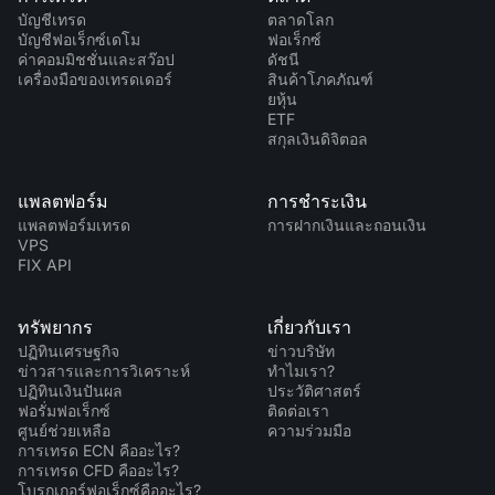
บัญชีเทรด
ตลาดโลก
บัญชีฟอเร็กซ์เดโม
ฟอเร็กซ์
ค่าคอมมิชชั่นและสว๊อป
ดัชนี
เครื่องมือของเทรดเดอร์
สินค้าโภคภัณฑ์
ยหุ้น
ETF
สกุลเงินดิจิตอล
แพลตฟอร์ม
การชำระเงิน
แพลตฟอร์มเทรด
การฝากเงินและถอนเงิน
VPS
FIX API
ทรัพยากร
เกี่ยวกับเรา
ปฏิทินเศรษฐกิจ
ข่าวบริษัท
ข่าวสารและการวิเคราะห์
ทำไมเรา?
ปฏิทินเงินปันผล
ประวัติศาสตร์
ฟอรั่มฟอเร็กซ์
ติดต่อเรา
ศูนย์ช่วยเหลือ
ความร่วมมือ
การเทรด ECN คืออะไร?
การเทรด CFD คืออะไร?
โบรกเกอร์ฟอเร็กซ์คืออะไร?