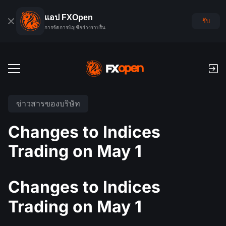
แอป FXOpen
รับ
การจัดการบัญชีอย่างราบรื่น
บัญชีเทรด
ข่าวสารของบริษัท
บัญชีฟอเร็กซ์เดโม
ตลาดโลก
Changes to Indices
ค่าคอมมิชชั่นและสว๊อป
ฟอเร็กซ์
Trading on May 1
แพลตฟอร์มเทรด
การชำระเงิน
ดัชนี
TickTrader
FXOpen App
การฝากเงินและถอนเงิน
PAMM
ปฏิทินเศรษฐกิจ
Changes to Indices
สินค้าโภคภัณฑ์
การเปรียบเทียบ
iOS FXOpen App
VPS
การจัดอันดับบัญชี PAMM
เครื่องมือของเทรดเดอร์
Trading on May 1
ข่าวสารและการวิเคราะห์
ยหุ้น
ข่าวบริษัท
Android FXOpen App
FIX API
PAMM คืออะไร?
โปรโมชั่น