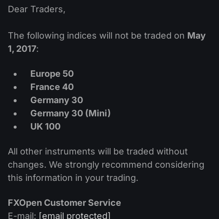
ปฏิทินเงินปันผล
ETF
Dear Traders,
ทำไมเรา?
PAMM ECN
การแข่งขันฟอเร็กซ์
ฟอรั่มฟอเร็กซ์
สกุลเงินดิจิตอล
The following indices will not be traded on
May
ประวัติศาสตร์
Masters และ Followers
1, 2017
:
ศูนย์ช่วยเหลือ
ติดต่อเรา
การเทรด CFD คืออะไร?
Europe 50
France 40
การเทรด ECN คืออะไร?
Germany 30
Germany 30 (Mini)
โบรกเกอร์ฟอเร็กซ์คืออะไร?
UK 100
All other instruments will be traded without
changes. We strongly recommend considering
this information in your trading.
FXOpen Customer Service
E-mail:
[email protected]