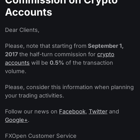
ปฏิทินเงินปันผล
ETF
ทำไมเรา?
Accounts
PAMM ECN
การแข่งขันฟอเร็กซ์
ฟอรั่มฟอเร็กซ์
สกุลเงินดิจิตอล
ประวัติศาสตร์
Masters และ Followers
Dear Clients,
ศูนย์ช่วยเหลือ
ติดต่อเรา
Please, note that starting from
September 1,
การเทรด CFD คืออะไร?
2017
the half-turn commission for
crypto
การเทรด ECN คืออะไร?
accounts
will be
0.5%
of the transaction
volume.
โบรกเกอร์ฟอเร็กซ์คืออะไร?
Please, consider this information when planning
your trading activities.
Follow our news on
Facebook
,
Twitter
and
Google+
.
FXOpen Customer Service