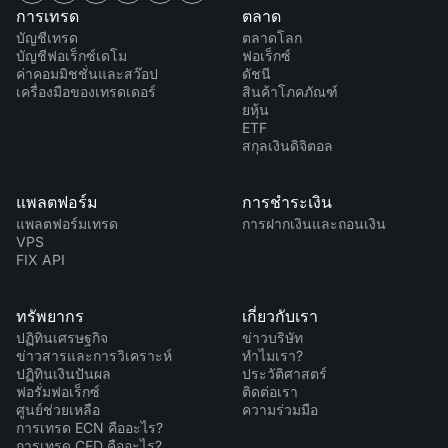
การเทรด
ตลาด
บัญชีเทรด
ตลาดโลก
บัญชีฟอเร็กซ์เดโม
ฟอเร็กซ์
ค่าคอมมิชชั่นและสว๊อป
ดัชนี
เครื่องมือของเทรดเดอร์
สินค้าโภคภัณฑ์
ยหุ้น
ETF
สกุลเงินดิจิตอล
แพลตฟอร์ม
การชำระเงิน
แพลตฟอร์มเทรด
การฝากเงินและถอนเงิน
VPS
FIX API
ทรัพยากร
เกี่ยวกับเรา
ปฏิทินเศรษฐกิจ
ข่าวบริษัท
ข่าวสารและการวิเคราะห์
ทำไมเรา?
ปฏิทินเงินปันผล
ประวัติศาสตร์
ฟอรั่มฟอเร็กซ์
ติดต่อเรา
ศูนย์ช่วยเหลือ
ความร่วมมือ
การเทรด ECN คืออะไร?
การเทรด CFD คืออะไร?