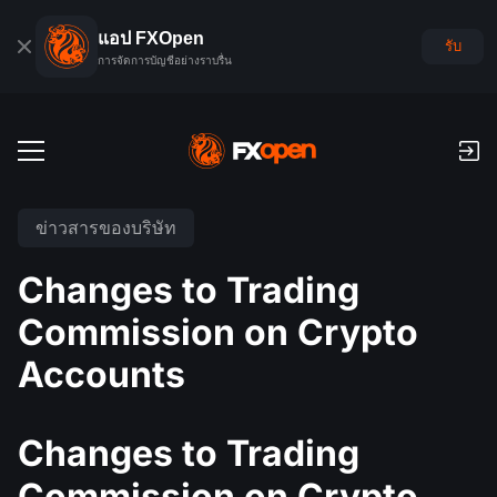
แอป FXOpen
รับ
การจัดการบัญชีอย่างราบรื่น
บัญชีเทรด
ข่าวสารของบริษัท
บัญชีฟอเร็กซ์เดโม
ตลาดโลก
Changes to Trading
ค่าคอมมิชชั่นและสว๊อป
ฟอเร็กซ์
Commission on Crypto
แพลตฟอร์มเทรด
การชำระเงิน
ดัชนี
Accounts
TickTrader
FXOpen App
การฝากเงินและถอนเงิน
PAMM
ปฏิทินเศรษฐกิจ
สินค้าโภคภัณฑ์
การเปรียบเทียบ
iOS FXOpen App
VPS
การจัดอันดับบัญชี PAMM
เครื่องมือของเทรดเดอร์
Changes to Trading
ข่าวสารและการวิเคราะห์
ยหุ้น
ข่าวบริษัท
Android FXOpen App
FIX API
Commission on Crypto
PAMM คืออะไร?
โปรโมชั่น