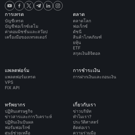
การเทรด
ตลาด
บัญชีเทรด
ตลาดโลก
บัญชีฟอเร็กซ์เดโม
ฟอเร็กซ์
ค่าคอมมิชชั่นและสว๊อป
ดัชนี
เครื่องมือของเทรดเดอร์
สินค้าโภคภัณฑ์
ยหุ้น
ETF
สกุลเงินดิจิตอล
แพลตฟอร์ม
การชำระเงิน
แพลตฟอร์มเทรด
การฝากเงินและถอนเงิน
VPS
FIX API
ทรัพยากร
เกี่ยวกับเรา
ปฏิทินเศรษฐกิจ
ข่าวบริษัท
ข่าวสารและการวิเคราะห์
ทำไมเรา?
ปฏิทินเงินปันผล
ประวัติศาสตร์
ฟอรั่มฟอเร็กซ์
ติดต่อเรา
ศูนย์ช่วยเหลือ
ความร่วมมือ