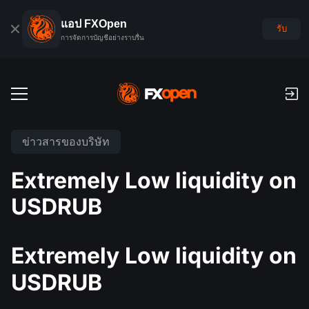
แอป FXOpen
รับ
การจัดการบัญชีอย่างราบรื่น
บัญชีเทรด
ข่าวสารของบริษัท
บัญชีฟอเร็กซ์เดโม
ตลาดโลก
Extremely Low liquidity on
ค่าคอมมิชชั่นและสว๊อป
ฟอเร็กซ์
USDRUB
แพลตฟอร์มเทรด
การชำระเงิน
ดัชนี
TickTrader
FXOpen App
การฝากเงินและถอนเงิน
PAMM
ปฏิทินเศรษฐกิจ
Extremely Low liquidity on
สินค้าโภคภัณฑ์
การเปรียบเทียบ
iOS FXOpen App
VPS
การจัดอันดับบัญชี PAMM
เครื่องมือของเทรดเดอร์
USDRUB
ข่าวสารและการวิเคราะห์
ยหุ้น
ข่าวบริษัท
Android FXOpen App
FIX API
PAMM คืออะไร?
โปรโมชั่น