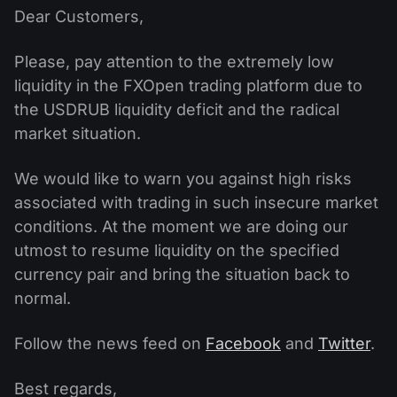
ปฏิทินเงินปันผล
ETF
Dear Customers,
ทำไมเรา?
PAMM ECN
การแข่งขันฟอเร็กซ์
ฟอรั่มฟอเร็กซ์
สกุลเงินดิจิตอล
Please, pay attention to the extremely low
ประวัติศาสตร์
Masters และ Followers
liquidity in the FXOpen trading platform due to
ศูนย์ช่วยเหลือ
ติดต่อเรา
the USDRUB liquidity deficit and the radical
การเทรด CFD คืออะไร?
market situation.
การเทรด ECN คืออะไร?
We would like to warn you against high risks
associated with trading in such insecure market
โบรกเกอร์ฟอเร็กซ์คืออะไร?
conditions. At the moment we are doing our
utmost to resume liquidity on the specified
currency pair and bring the situation back to
normal.
Follow the news feed on
Facebook
and
Twitter
.
Best regards,