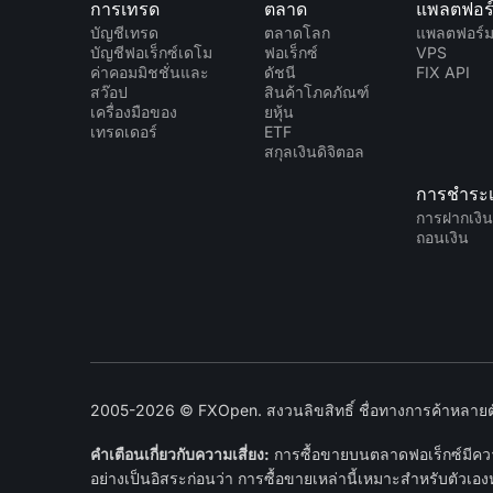
การเทรด
ตลาด
แพลตฟอร
บัญชีเทรด
ตลาดโลก
แพลตฟอร์
บัญชีฟอเร็กซ์เดโม
ฟอเร็กซ์
VPS
ค่าคอมมิชชั่นและ
ดัชนี
FIX API
สว๊อป
สินค้าโภคภัณฑ์
เครื่องมือของ
ยหุ้น
เทรดเดอร์
ETF
สกุลเงินดิจิตอล
การชำระเ
การฝากเงิ
ถอนเงิน
2005-2026 © FXOpen. สงวนลิขสิทธิ์ ชื่อทางการค้าหลายตัว
คำเตือนเกี่ยวกับความเสี่ยง:
การซื้อขายบนตลาดฟอเร็กซ์มีความ
อย่างเป็นอิสระก่อนว่า การซื้อขายเหล่านี้เหมาะสำหรับตัวเอง