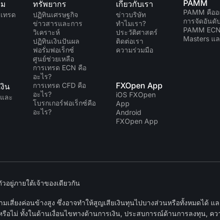
PAMM
์ม
ทรัพยากร
เกี่ยวกับเรา
PAMM คืออ
มเทรด
ปฏิทินเศรษฐกิจ
ข่าวบริษัท
การจัดอันด
ข่าวสารและการ
ทำไมเรา?
PAMM EC
วิเคราะห์
ประวัติศาสตร์
Masters แล
ปฏิทินเงินปันผล
ติดต่อเรา
ฟอรั่มฟอเร็กซ์
ความร่วมมือ
ศูนย์ช่วยเหลือ
การเทรด ECN คือ
อะไร?
FXOpen App
การเทรด CFD คือ
งิน
อะไร?
iOS FXOpen
นและ
โบรกเกอร์ฟอเร็กซ์คือ
App
อะไร?
Android
FXOpen App
อยู่ภายใต้เจ้าของเดียวกัน
เสี่ยงค่อนข้างสูง ซึ่งอาจทำให้สูญเสียเงินทุนไปบางส่วนหรือทั้งหมดได้ 
หรือไม่ ทั้งในด้านเงื่อนไขทางด้านการเงิน, ประสบการณ์ด้านการลงทุน, ความ