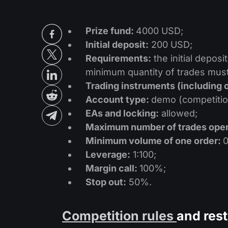
Prize fund:
4000 USD;
Initial deposit:
200 USD;
Requirements:
the initial depos
minimum quantity of trades must
Trading instruments (including o
Account type:
demo (competitio
EAs and locking:
allowed;
Maximum number of trades opene
Minimum volume of one order:
0
Leverage:
1:100;
Margin call:
100%;
Stop out:
50%.
Competition rules
and rest