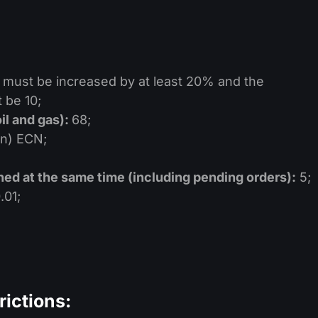
it must be increased by at least 20% and the
 be 10;
il and gas):
68;
n) ECN;
d at the same time (including pending orders):
5;
.01;
rictions: