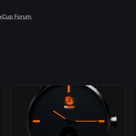
exCup Forum
;