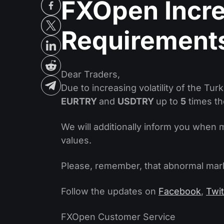
FXOpen Incr
Requirements 
Dear Traders,
Due to increasing volatility of the Tu
EURTRY
and
USDTRY
up to
5
times th
We will additionally inform you when 
values.
Please, remember, that abnormal marke
Follow the updates on
Facebook
,
Twit
FXOpen Customer Service