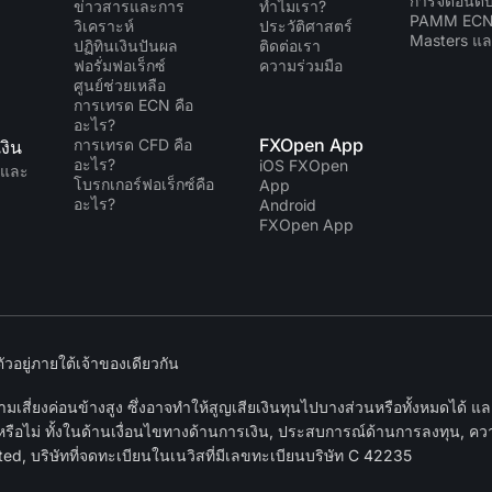
การจัดอันด
ข่าวสารและการ
ทำไมเรา?
PAMM EC
วิเคราะห์
ประวัติศาสตร์
Masters แล
ปฏิทินเงินปันผล
ติดต่อเรา
ฟอรั่มฟอเร็กซ์
ความร่วมมือ
ศูนย์ช่วยเหลือ
การเทรด ECN คือ
อะไร?
FXOpen App
การเทรด CFD คือ
งิน
อะไร?
iOS FXOpen
นและ
โบรกเกอร์ฟอเร็กซ์คือ
App
อะไร?
Android
FXOpen App
อยู่ภายใต้เจ้าของเดียวกัน
เสี่ยงค่อนข้างสูง ซึ่งอาจทำให้สูญเสียเงินทุนไปบางส่วนหรือทั้งหมดได้ 
หรือไม่ ทั้งในด้านเงื่อนไขทางด้านการเงิน, ประสบการณ์ด้านการลงทุน, ความ
d, บริษัทที่จดทะเบียนในเนวิสที่มีเลขทะเบียนบริษัท C 42235