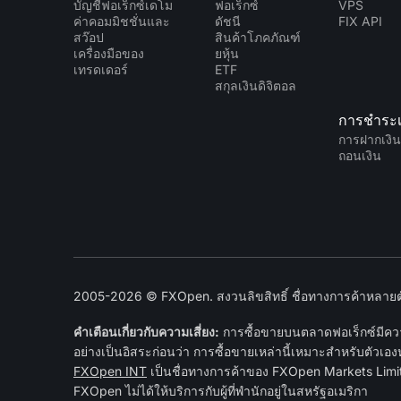
บัญชีฟอเร็กซ์เดโม
ฟอเร็กซ์
VPS
ค่าคอมมิชชั่นและ
ดัชนี
FIX API
สว๊อป
สินค้าโภคภัณฑ์
เครื่องมือของ
ยหุ้น
เทรดเดอร์
ETF
สกุลเงินดิจิตอล
การชำระเ
การฝากเงิ
ถอนเงิน
2005-2026 © FXOpen. สงวนลิขสิทธิ์ ชื่อทางการค้าหลายตัว
คำเตือนเกี่ยวกับความเสี่ยง:
การซื้อขายบนตลาดฟอเร็กซ์มีความ
อย่างเป็นอิสระก่อนว่า การซื้อขายเหล่านี้เหมาะสำหรับตัวเอง
FXOpen INT
เป็นชื่อทางการค้าของ FXOpen Markets Limite
FXOpen ไม่ได้ให้บริการกับผู้ที่พำนักอยู่ในสหรัฐอเมริกา