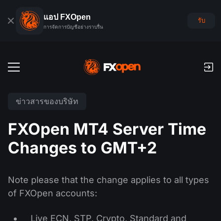
แอป FXOpen
รับ
การจัดการบัญชีอย่างราบรื่น
บัญชีเทรด
ข่าวสารของบริษัท
บัญชีฟอเร็กซ์เดโม
ตลาดโลก
FXOpen MT4 Server Time
ค่าคอมมิชชั่นและสว๊อป
ฟอเร็กซ์
Changes to GMT+2
แพลตฟอร์มเทรด
การชำระเงิน
ดัชนี
TickTrader
FXOpen App
การฝากเงินและถอนเงิน
PAMM
ปฏิทินเศรษฐกิจ
Note please that the change applies to all types
สินค้าโภคภัณฑ์
การเปรียบเทียบ
iOS FXOpen App
VPS
of FXOpen accounts:
การจัดอันดับบัญชี PAMM
เครื่องมือของเทรดเดอร์
ข่าวสารและการวิเคราะห์
ยหุ้น
ข่าวบริษัท
Android FXOpen App
FIX API
PAMM คืออะไร?
โปรโมชั่น
Live ECN, STP, Crypto, Standard and