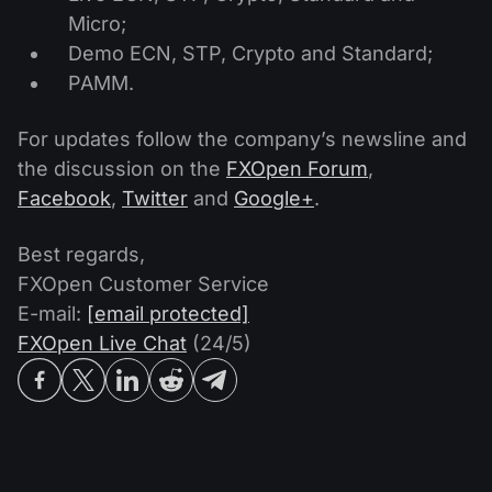
ปฏิทินเงินปันผล
ETF
Micro;
ทำไมเรา?
PAMM ECN
การแข่งขันฟอเร็กซ์
Demo ECN, STP, Crypto and Standard;
ฟอรั่มฟอเร็กซ์
สกุลเงินดิจิตอล
ประวัติศาสตร์
PAMM.
Masters และ Followers
ศูนย์ช่วยเหลือ
ติดต่อเรา
For updates follow the company’s newsline and
การเทรด CFD คืออะไร?
the discussion on the
FXOpen Forum
,
Facebook
,
Twitter
and
Google+
.
การเทรด ECN คืออะไร?
Best regards,
โบรกเกอร์ฟอเร็กซ์คืออะไร?
FXOpen Customer Service
E-mail:
[email protected]
FXOpen Live Chat
(24/5)