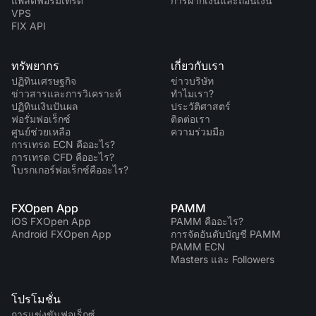
แพลตฟอร์มเทรด
การฝากเงินและถอนเงิน
VPS
FIX API
ทรัพยากร
เกี่ยวกับเรา
ปฏิทินเศรษฐกิจ
ข่าวบริษัท
ข่าวสารและการวิเคราะห์
ทำไมเรา?
ปฏิทินเงินปันผล
ประวัติศาสตร์
ฟอรั่มฟอเร็กซ์
ติดต่อเรา
ศูนย์ช่วยเหลือ
ความร่วมมือ
การเทรด ECN คืออะไร?
การเทรด CFD คืออะไร?
โบรกเกอร์ฟอเร็กซ์คืออะไร?
FXOpen App
PAMM
iOS FXOpen App
PAMM คืออะไร?
Android FXOpen App
การจัดอันดับบัญชี PAMM
PAMM ECN
Masters และ Followers
โปรโมชั่น
การแข่งขันฟอเร็กซ์