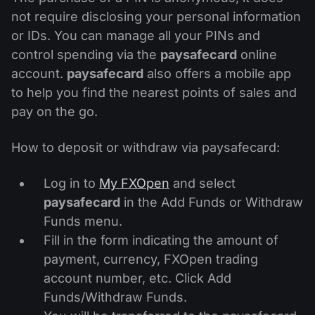
ปฏิทินเงินปันผล
ETF
not require disclosing your personal information
ทำไมเรา?
PAMM ECN
การแข่งขันฟอเร็กซ์
or IDs. You can manage all your PINs and
ฟอรั่มฟอเร็กซ์
สกุลเงินดิจิตอล
ประวัติศาสตร์
control spending via the
paysafecard
online
Masters และ Followers
ศูนย์ช่วยเหลือ
account.
paysafecard
also offers a mobile app
ติดต่อเรา
to help you find the nearest points of sales and
การเทรด CFD คืออะไร?
pay on the go.
การเทรด ECN คืออะไร?
How to deposit or withdraw via paysafecard:
โบรกเกอร์ฟอเร็กซ์คืออะไร?
Log in to
My FXOpen
and select
paysafecard
in the Add Funds or Withdraw
Funds menu.
Fill in the form indicating the amount of
payment, currency, FXOpen trading
account number, etc. Click Add
Funds/Withdraw Funds.