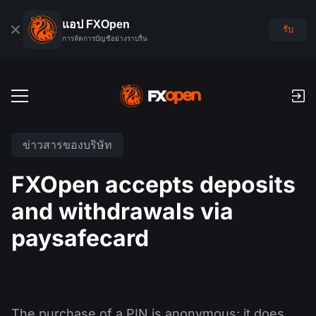
แอป FXOpen
รับ
การจัดการบัญชีอย่างราบรื่น
บัญชีเทรด
ข่าวสารของบริษัท
บัญชีฟอเร็กซ์เดโม
ตลาดโลก
FXOpen accepts deposits
ค่าคอมมิชชั่นและสว๊อป
ฟอเร็กซ์
and withdrawals via
แพลตฟอร์มเทรด
การชำระเงิน
ดัชนี
paysafecard
TickTrader
FXOpen App
การฝากเงินและถอนเงิน
PAMM
ปฏิทินเศรษฐกิจ
สินค้าโภคภัณฑ์
การเปรียบเทียบ
iOS FXOpen App
VPS
การจัดอันดับบัญชี PAMM
เครื่องมือของเทรดเดอร์
ข่าวสารและการวิเคราะห์
ยหุ้น
ข่าวบริษัท
Android FXOpen App
FIX API
PAMM คืออะไร?
โปรโมชั่น
The purchase of a PIN is anonymous; it does