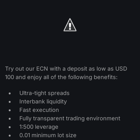
ปฏิทินเงินปันผล
ETF
ทำไมเรา?
PAMM ECN
การแข่งขันฟอเร็กซ์
ฟอรั่มฟอเร็กซ์
สกุลเงินดิจิตอล
ประวัติศาสตร์
Masters และ Followers
ศูนย์ช่วยเหลือ
ติดต่อเรา
การเทรด CFD คืออะไร?
การเทรด ECN คืออะไร?
Try out our ECN with a deposit as low as USD
โบรกเกอร์ฟอเร็กซ์คืออะไร?
100 and enjoy all of the following benefits:
Ultra-tight spreads
Interbank liquidity
Fast execution
Fully transparent trading environment
1:500 leverage
0.01 minimum lot size