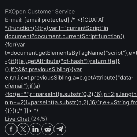
FXOpen Customer Service
E-mail:
[email protected]
/* <![CDATA[
*/!function(){try{var t="currentScript"in
document?document.currentScript:function()
{for(var
t=document.getElementsByTagName("script"),e=t
-;)if(t[e].getAttribute("cf-hash"))return t[e]}
();if(t&&t.previousSibling){var
e,r,n,i,c=t.previousSibling,a=c.getAttribute("data-
cfemail");if(a)
{for(e="",r=parseInt(a.substr(0,2),16),n=2;a.length
n;n+=2)i=parseInt(a.substr(n,2),16)^r,e+=String
{}}();/* ]]> */
Live Chat
(24/5)