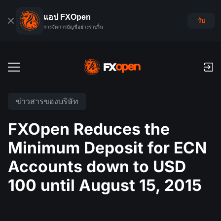
แอป FXOpen
รับ
การจัดการบัญชีอย่างราบรื่น
บัญชีเทรด
ข่าวสารของบริษัท
บัญชีฟอเร็กซ์เดโม
ตลาดโลก
FXOpen Reduces the
ค่าคอมมิชชั่นและสว๊อป
ฟอเร็กซ์
Minimum Deposit for ECN
แพลตฟอร์มเทรด
การชำระเงิน
ดัชนี
Accounts down to USD
TickTrader
FXOpen App
การฝากเงินและถอนเงิน
PAMM
ปฏิทินเศรษฐกิจ
100 until August 15, 2015
สินค้าโภคภัณฑ์
การเปรียบเทียบ
iOS FXOpen App
VPS
การจัดอันดับบัญชี PAMM
เครื่องมือของเทรดเดอร์
ข่าวสารและการวิเคราะห์
ยหุ้น
ข่าวบริษัท
Android FXOpen App
FIX API
PAMM คืออะไร?
โปรโมชั่น