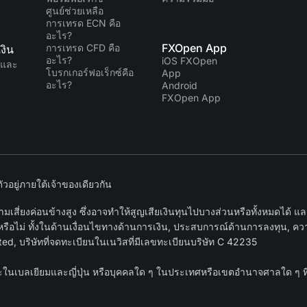
ศูนย์ช่วยเหลือ
การเทรด ECN คือ
อะไร?
FXOpen App
การเทรด CFD คือ
งิน
อะไร?
iOS FXOpen
นและ
โบรกเกอร์ฟอเร็กซ์คือ
App
อะไร?
Android
FXOpen App
อยู่ภายใต้เจ้าของเดียวกัน
เสี่ยงค่อนข้างสูง ซึ่งอาจทำให้สูญเสียเงินทุนไปบางส่วนหรือทั้งหมดได้ 
หรือไม่ ทั้งในด้านเงื่อนไขทางด้านการเงิน, ประสบการณ์ด้านการลงทุน, ความ
d, บริษัทที่จดทะเบียนในเนวิสที่มีเลขทะเบียนบริษัท C 42235
าธารณะในเบลเยียมและญี่ปุ่น หรือบุคคลใด ๆ ในประเทศหรือเขตอำนาจศาลใด ๆ 