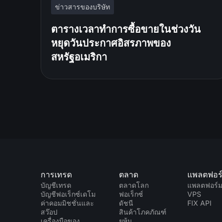
ข่าวสารของบริษัท
ตารางเวลาทำการซื้อขายในช่วงวัน
หยุดวันประกาศอิสรภาพของ
สหรัฐอเมริกา
การเทรด
ตลาด
แพลตฟอร
บัญชีเทรด
ตลาดโลก
แพลตฟอร์
บัญชีฟอเร็กซ์เดโม
ฟอเร็กซ์
VPS
ค่าคอมมิชชั่นและ
ดัชนี
FIX API
สว๊อป
สินค้าโภคภัณฑ์
เครื่องมือของ
ยหุ้น