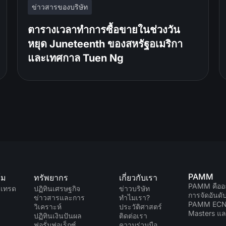
ข่าวสารของบริษัท
ตารางเวลาทำการซื้อขายในช่วงวัน
หยุด Juneteenth ของสหรัฐอเมริกา
และเทศกาล Tuen Ng
PAMM
์ม
ทรัพยากร
เกี่ยวกับเรา
PAMM คืออ
มเทรด
ปฏิทินเศรษฐกิจ
ข่าวบริษัท
การจัดอันด
ข่าวสารและการ
ทำไมเรา?
PAMM EC
วิเคราะห์
ประวัติศาสตร์
Masters แล
ปฏิทินเงินปันผล
ติดต่อเรา
ฟอรั่มฟอเร็กซ์
ความร่วมมือ