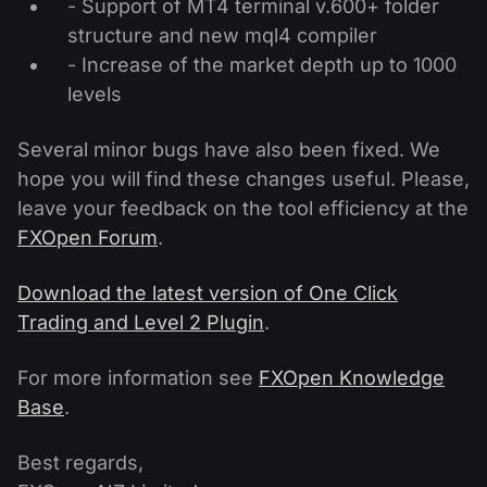
- Support of MT4 terminal v.600+ folder
ปฏิทินเงินปันผล
ETF
ทำไมเรา?
structure and new mql4 compiler
PAMM ECN
การแข่งขันฟอเร็กซ์
ฟอรั่มฟอเร็กซ์
- Increase of the market depth up to 1000
สกุลเงินดิจิตอล
ประวัติศาสตร์
levels
Masters และ Followers
ศูนย์ช่วยเหลือ
ติดต่อเรา
Several minor bugs have also been fixed. We
การเทรด CFD คืออะไร?
hope you will find these changes useful. Please,
leave your feedback on the tool efficiency at the
การเทรด ECN คืออะไร?
FXOpen Forum
.
โบรกเกอร์ฟอเร็กซ์คืออะไร?
Download the latest version of One Click
Trading and Level 2 Plugin
.
For more information see
FXOpen Knowledge
Base
.
Best regards,