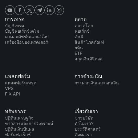
การเทรด
ตลาด
บัญชีเทรด
ตลาดโลก
บัญชีฟอเร็กซ์เดโม
ฟอเร็กซ์
ค่าคอมมิชชั่นและสว๊อป
ดัชนี
เครื่องมือของเทรดเดอร์
สินค้าโภคภัณฑ์
ยหุ้น
ETF
สกุลเงินดิจิตอล
แพลตฟอร์ม
การชำระเงิน
แพลตฟอร์มเทรด
การฝากเงินและถอนเงิน
VPS
FIX API
ทรัพยากร
เกี่ยวกับเรา
ปฏิทินเศรษฐกิจ
ข่าวบริษัท
ข่าวสารและการวิเคราะห์
ทำไมเรา?
ปฏิทินเงินปันผล
ประวัติศาสตร์
ฟอรั่มฟอเร็กซ์
ติดต่อเรา