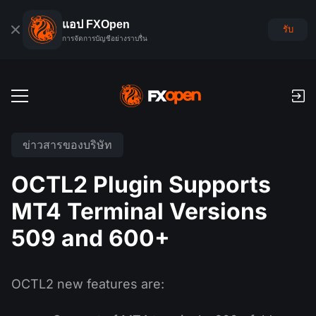
แอป FXOpen
รับ
การจัดการบัญชีอย่างราบรื่น
บัญชีเทรด
ข่าวสารของบริษัท
บัญชีฟอเร็กซ์เดโม
ตลาดโลก
OCTL2 Plugin Supports
ค่าคอมมิชชั่นและสว๊อป
ฟอเร็กซ์
MT4 Terminal Versions
แพลตฟอร์มเทรด
การชำระเงิน
ดัชนี
509 and 600+
TickTrader
FXOpen App
การฝากเงินและถอนเงิน
PAMM
ปฏิทินเศรษฐกิจ
สินค้าโภคภัณฑ์
การเปรียบเทียบ
iOS FXOpen App
VPS
การจัดอันดับบัญชี PAMM
เครื่องมือของเทรดเดอร์
OCTL2 new features are:
ข่าวสารและการวิเคราะห์
ยหุ้น
ข่าวบริษัท
Android FXOpen App
FIX API
PAMM คืออะไร?
โปรโมชั่น