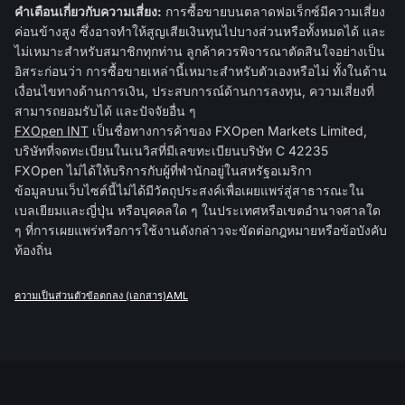
คำเตือนเกี่ยวกับความเสี่ยง:
การซื้อขายบนตลาดฟอเร็กซ์มีความเสี่ยง
ค่อนข้างสูง ซึ่งอาจทำให้สูญเสียเงินทุนไปบางส่วนหรือทั้งหมดได้ และ
ไม่เหมาะสำหรับสมาชิกทุกท่าน ลูกค้าควรพิจารณาตัดสินใจอย่างเป็น
อิสระก่อนว่า การซื้อขายเหล่านี้เหมาะสำหรับตัวเองหรือไม่ ทั้งในด้าน
เงื่อนไขทางด้านการเงิน, ประสบการณ์ด้านการลงทุน, ความเสี่ยงที่
สามารถยอมรับได้ และปัจจัยอื่น ๆ
FXOpen INT
เป็นชื่อทางการค้าของ FXOpen Markets Limited,
บริษัทที่จดทะเบียนในเนวิสที่มีเลขทะเบียนบริษัท C 42235
FXOpen ไม่ได้ให้บริการกับผู้ที่พำนักอยู่ในสหรัฐอเมริกา
ข้อมูลบนเว็บไซต์นี้ไม่ได้มีวัตถุประสงค์เพื่อเผยแพร่สู่สาธารณะใน
เบลเยียมและญี่ปุ่น หรือบุคคลใด ๆ ในประเทศหรือเขตอำนาจศาลใด
ๆ ที่การเผยแพร่หรือการใช้งานดังกล่าวจะขัดต่อกฎหมายหรือข้อบังคับ
ท้องถิ่น
ความเป็นส่วนตัว
ข้อตกลง (เอกสาร)
AML