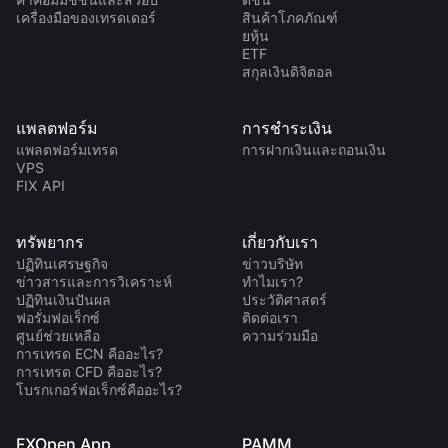
เครื่องมือของเทรดเดอร์
สินค้าโภคภัณฑ์
ยหุ้น
ETF
สกุลเงินดิจิตอล
แพลตฟอร์ม
การชำระเงิน
แพลตฟอร์มเทรด
การฝากเงินและถอนเงิน
VPS
FIX API
ทรัพยากร
เกี่ยวกับเรา
ปฏิทินเศรษฐกิจ
ข่าวบริษัท
ข่าวสารและการวิเคราะห์
ทำไมเรา?
ปฏิทินเงินปันผล
ประวัติศาสตร์
ฟอรั่มฟอเร็กซ์
ติดต่อเรา
ศูนย์ช่วยเหลือ
ความร่วมมือ
การเทรด ECN คืออะไร?
การเทรด CFD คืออะไร?
โบรกเกอร์ฟอเร็กซ์คืออะไร?
FXOpen App
PAMM