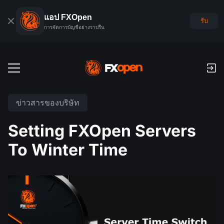
แอป FXOpen
รับ
การจัดการบัญชีอย่างราบรื่น
บัญชีเทรด
ข่าวสารของบริษัท
บัญชีฟอเร็กซ์เดโม
ตลาดโลก
Setting FXOpen Servers
ค่าคอมมิชชั่นและสว๊อป
ฟอเร็กซ์
To Winter Time
แพลตฟอร์มเทรด
การชำระเงิน
ดัชนี
TickTrader
FXOpen App
การฝากเงินและถอนเงิน
PAMM
ปฏิทินเศรษฐกิจ
สินค้าโภคภัณฑ์
การเปรียบเทียบ
iOS FXOpen App
VPS
การจัดอันดับบัญชี PAMM
เครื่องมือของเทรดเดอร์
ข่าวสารและการวิเคราะห์
ยหุ้น
ข่าวบริษัท
Android FXOpen App
FIX API
PAMM คืออะไร?
โปรโมชั่น