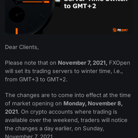
ปฏิทินเงินปันผล
ETF
ทำไมเรา?
PAMM ECN
การแข่งขันฟอเร็กซ์
ฟอรั่มฟอเร็กซ์
สกุลเงินดิจิตอล
ประวัติศาสตร์
Masters และ Followers
ศูนย์ช่วยเหลือ
ติดต่อเรา
การเทรด CFD คืออะไร?
Dear Clients,
การเทรด ECN คืออะไร?
Please note that on
November 7, 2021,
FXOpen
will set its trading servers to winter time, i.e.,
โบรกเกอร์ฟอเร็กซ์คืออะไร?
from GMT+3 to GMT+2.
The changes are to come into effect at the time
of market opening on
Monday, November 8,
2021
. On crypto accounts where trading is
available over the weekend, traders will notice
the changes a day earlier, on Sunday,
November 7, 2021.