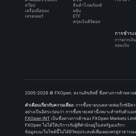
สว๊อป
สินค้าโภคภัณฑ์
เครื่องมือของ
ยหุ้น
เทรดเดอร์
ETF
สกุลเงินดิจิตอล
การชำระเ
การฝากเงิ
ถอนเงิน
2005-2026 © FXOpen. สงวนลิขสิทธิ์ ชื่อทางการค้าหลายตัว
คำเตือนเกี่ยวกับความเสี่ยง:
การซื้อขายบนตลาดฟอเร็กซ์มีความ
อย่างเป็นอิสระก่อนว่า การซื้อขายเหล่านี้เหมาะสำหรับตัวเอง
FXOpen INT
เป็นชื่อทางการค้าของ FXOpen Markets Limite
FXOpen ไม่ได้ให้บริการกับผู้ที่พำนักอยู่ในสหรัฐอเมริกา
ข้อมูลบนเว็บไซต์นี้ไม่ได้มีวัตถุประสงค์เพื่อเผยแพร่สู่ส