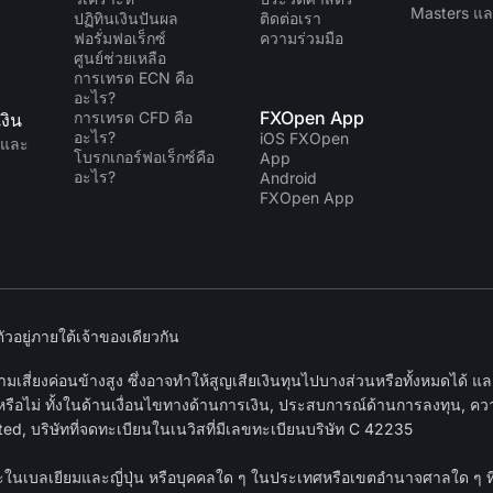
Masters แล
ปฏิทินเงินปันผล
ติดต่อเรา
ฟอรั่มฟอเร็กซ์
ความร่วมมือ
ศูนย์ช่วยเหลือ
การเทรด ECN คือ
อะไร?
FXOpen App
การเทรด CFD คือ
งิน
อะไร?
iOS FXOpen
นและ
โบรกเกอร์ฟอเร็กซ์คือ
App
อะไร?
Android
FXOpen App
อยู่ภายใต้เจ้าของเดียวกัน
เสี่ยงค่อนข้างสูง ซึ่งอาจทำให้สูญเสียเงินทุนไปบางส่วนหรือทั้งหมดได้ 
หรือไม่ ทั้งในด้านเงื่อนไขทางด้านการเงิน, ประสบการณ์ด้านการลงทุน, ความ
d, บริษัทที่จดทะเบียนในเนวิสที่มีเลขทะเบียนบริษัท C 42235
าธารณะในเบลเยียมและญี่ปุ่น หรือบุคคลใด ๆ ในประเทศหรือเขตอำนาจศาลใด ๆ 