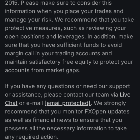
ปฏิทินเงินปันผล
2015. Please make sure to consider this
ETF
ทำไมเรา?
information when you place your trades and
PAMM ECN
การแข่งขันฟอเร็กซ์
ฟอรั่มฟอเร็กซ์
สกุลเงินดิจิตอล
manage your risk. We recommend that you take
ประวัติศาสตร์
Masters และ Followers
protective measures, such as reviewing your
ศูนย์ช่วยเหลือ
open positions and leverages. In addition, make
ติดต่อเรา
sure that you have sufficient funds to avoid
การเทรด CFD คืออะไร?
margin call in your trading accounts and
การเทรด ECN คืออะไร?
maintain satisfactory free equity to protect your
accounts from market gaps.
โบรกเกอร์ฟอเร็กซ์คืออะไร?
If you have any questions or need our support
or assistance, please contact our team via
Live
Chat
or e-mail
[email protected]
. We strongly
recommend that you monitor FXOpen updates
as well as financial news to ensure that you
possess all the necessary information to take
any required action.