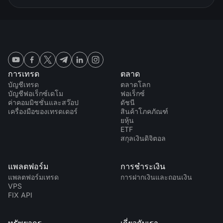
การเทรด
ตลาด
บัญชีเทรด
ตลาดโลก
บัญชีฟอเร็กซ์เดโม
ฟอเร็กซ์
ค่าคอมมิชชั่นและสว๊อป
ดัชนี
เครื่องมือของเทรดเดอร์
สินค้าโภคภัณฑ์
ยหุ้น
ETF
สกุลเงินดิจิตอล
แพลตฟอร์ม
การชำระเงิน
แพลตฟอร์มเทรด
การฝากเงินและถอนเงิน
VPS
FIX API
ทรัพยากร
เกี่ยวกับเรา