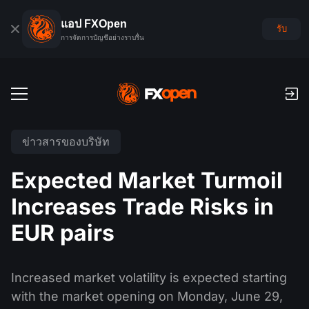
แอป FXOpen
รับ
การจัดการบัญชีอย่างราบรื่น
บัญชีเทรด
ข่าวสารของบริษัท
บัญชีฟอเร็กซ์เดโม
ตลาดโลก
Expected Market Turmoil
ค่าคอมมิชชั่นและสว๊อป
ฟอเร็กซ์
Increases Trade Risks in
แพลตฟอร์มเทรด
การชำระเงิน
ดัชนี
EUR pairs
TickTrader
FXOpen App
การฝากเงินและถอนเงิน
PAMM
ปฏิทินเศรษฐกิจ
สินค้าโภคภัณฑ์
การเปรียบเทียบ
iOS FXOpen App
VPS
การจัดอันดับบัญชี PAMM
เครื่องมือของเทรดเดอร์
Increased market volatility is expected starting
ข่าวสารและการวิเคราะห์
ยหุ้น
ข่าวบริษัท
with the market opening on Monday, June 29,
Android FXOpen App
FIX API
PAMM คืออะไร?
โปรโมชั่น