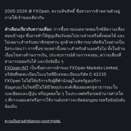
2005-2026 © FXOpen. สงวนลิขสิทธิ์ ชื่อทางการค้าหลายตัวอยู่
ภายใต้เจ้าของเดียวกัน
คำเตือนเกี่ยวกับความเสี่ยง:
การซื้อขายบนตลาดฟอเร็กซ์มีความเสี่ยง
ค่อนข้างสูง ซึ่งอาจทำให้สูญเสียเงินทุนไปบางส่วนหรือทั้งหมดได้ และ
ไม่เหมาะสำหรับสมาชิกทุกท่าน ลูกค้าควรพิจารณาตัดสินใจอย่างเป็น
อิสระก่อนว่า การซื้อขายเหล่านี้เหมาะสำหรับตัวเองหรือไม่ ทั้งในด้าน
เงื่อนไขทางด้านการเงิน, ประสบการณ์ด้านการลงทุน, ความเสี่ยงที่
สามารถยอมรับได้ และปัจจัยอื่น ๆ
FXOpen INT
เป็นชื่อทางการค้าของ FXOpen Markets Limited,
บริษัทที่จดทะเบียนในเนวิสที่มีเลขทะเบียนบริษัท C 42235
FXOpen ไม่ได้ให้บริการกับผู้ที่พำนักอยู่ในสหรัฐอเมริกา
ข้อมูลบนเว็บไซต์นี้ไม่ได้มีวัตถุประสงค์เพื่อเผยแพร่สู่สาธารณะใน
เบลเยียมและญี่ปุ่น หรือบุคคลใด ๆ ในประเทศหรือเขตอำนาจศาลใด
ๆ ที่การเผยแพร่หรือการใช้งานดังกล่าวจะขัดต่อกฎหมายหรือข้อบังคับ
ท้องถิ่น
ความเป็นส่วนตัว
ข้อตกลง (เอกสาร)
AML