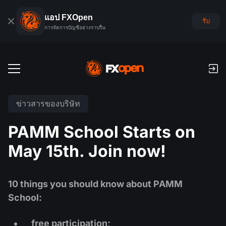
แอป FXOpen
รับ
การจัดการบัญชีอย่างราบรื่น
บัญชีเทรด
ข่าวสารของบริษัท
บัญชีฟอเร็กซ์เดโม
ตลาดโลก
PAMM School Starts on
ค่าคอมมิชชั่นและสว๊อป
ฟอเร็กซ์
May 15th. Join now!
แพลตฟอร์มเทรด
การชำระเงิน
ดัชนี
TickTrader
FXOpen App
การฝากเงินและถอนเงิน
PAMM
ปฏิทินเศรษฐกิจ
10 things you should know about PAMM
สินค้าโภคภัณฑ์
การเปรียบเทียบ
iOS FXOpen App
VPS
School:
การจัดอันดับบัญชี PAMM
เครื่องมือของเทรดเดอร์
ข่าวสารและการวิเคราะห์
ยหุ้น
ข่าวบริษัท
Android FXOpen App
FIX API
PAMM คืออะไร?
โปรโมชั่น
free participation;