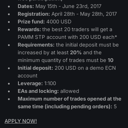
ปฏิทินเงินปันผล
ETF
Dates:
May 15th - June 23rd, 2017
ทำไมเรา?
PAMM ECN
การแข่งขันฟอเร็กซ์
Registration:
April 28th - May 28th, 2017
ฟอรั่มฟอเร็กซ์
สกุลเงินดิจิตอล
ประวัติศาสตร์
Prize fund:
4000 USD
Masters และ Followers
ศูนย์ช่วยเหลือ
Rewards:
the best 20 traders will get a
ติดต่อเรา
PAMM STP account with 200 USD each*
การเทรด CFD คืออะไร?
Requirements:
the initial deposit must be
increased by at least
20%
and the
การเทรด ECN คืออะไร?
minimum quantity of trades must be
10
Initial deposit:
200 USD on a demo ECN
โบรกเกอร์ฟอเร็กซ์คืออะไร?
account
Leverage:
1:100
EAs and locking:
allowed
Maximum
number of trades opened at the
same time (including pending orders):
5
APPLY NOW!