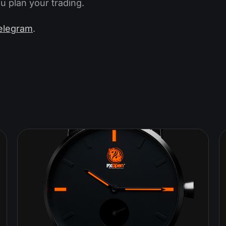
u plan your trading.
elegram
.