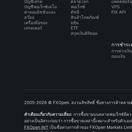
บัญชีเทรด
ตลาดโลก
แพลตฟอร์
บัญชีฟอเร็กซ์เดโม
ฟอเร็กซ์
VPS
ค่าคอมมิชชั่นและ
ดัชนี
FIX API
สว๊อป
สินค้าโภคภัณฑ์
เครื่องมือของ
ยหุ้น
เทรดเดอร์
ETF
สกุลเงินดิจิตอล
การชำระเ
การฝากเงิ
ถอนเงิน
2005-2026 © FXOpen. สงวนลิขสิทธิ์ ชื่อทางการค้าหลายตัว
คำเตือนเกี่ยวกับความเสี่ยง:
การซื้อขายบนตลาดฟอเร็กซ์มีความ
อย่างเป็นอิสระก่อนว่า การซื้อขายเหล่านี้เหมาะสำหรับตัวเอง
FXOpen INT
เป็นชื่อทางการค้าของ FXOpen Markets Limite