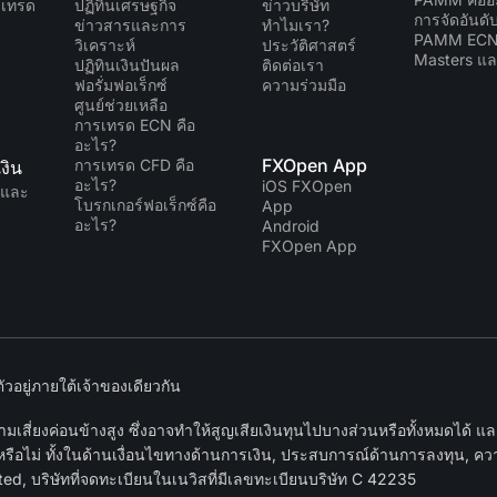
มเทรด
ปฏิทินเศรษฐกิจ
ข่าวบริษัท
การจัดอันด
ข่าวสารและการ
ทำไมเรา?
PAMM EC
วิเคราะห์
ประวัติศาสตร์
Masters แล
ปฏิทินเงินปันผล
ติดต่อเรา
ฟอรั่มฟอเร็กซ์
ความร่วมมือ
ศูนย์ช่วยเหลือ
การเทรด ECN คือ
อะไร?
FXOpen App
การเทรด CFD คือ
งิน
อะไร?
iOS FXOpen
นและ
โบรกเกอร์ฟอเร็กซ์คือ
App
อะไร?
Android
FXOpen App
อยู่ภายใต้เจ้าของเดียวกัน
เสี่ยงค่อนข้างสูง ซึ่งอาจทำให้สูญเสียเงินทุนไปบางส่วนหรือทั้งหมดได้ 
หรือไม่ ทั้งในด้านเงื่อนไขทางด้านการเงิน, ประสบการณ์ด้านการลงทุน, ความ
d, บริษัทที่จดทะเบียนในเนวิสที่มีเลขทะเบียนบริษัท C 42235