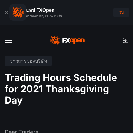
แอป FXOpen
รับ
การจัดการบัญชีอย่างราบรื่น
บัญชีเทรด
ข่าวสารของบริษัท
บัญชีฟอเร็กซ์เดโม
ตลาดโลก
Trading Hours Schedule
ค่าคอมมิชชั่นและสว๊อป
ฟอเร็กซ์
for 2021 Thanksgiving
แพลตฟอร์มเทรด
การชำระเงิน
ดัชนี
Day
TickTrader
FXOpen App
การฝากเงินและถอนเงิน
PAMM
ปฏิทินเศรษฐกิจ
สินค้าโภคภัณฑ์
การเปรียบเทียบ
iOS FXOpen App
VPS
การจัดอันดับบัญชี PAMM
เครื่องมือของเทรดเดอร์
ข่าวสารและการวิเคราะห์
ยหุ้น
ข่าวบริษัท
Android FXOpen App
FIX API
PAMM คืออะไร?
โปรโมชั่น
Dear Traders,