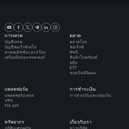
การเทรด
ตลาด
บัญชีเทรด
ตลาดโลก
บัญชีฟอเร็กซ์เดโม
ฟอเร็กซ์
ค่าคอมมิชชั่นและสว๊อป
ดัชนี
เครื่องมือของเทรดเดอร์
สินค้าโภคภัณฑ์
ยหุ้น
ETF
สกุลเงินดิจิตอล
แพลตฟอร์ม
การชำระเงิน
แพลตฟอร์มเทรด
การฝากเงินและถอนเงิน
VPS
FIX API
ทรัพยากร
เกี่ยวกับเรา
ปฏิทินเศรษฐกิจ
ข่าวบริษัท