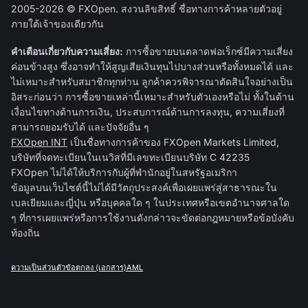
2005-2026 © FXOpen. สงวนลิขสิทธิ์ ชื่อทางการค้าหลายตัวอยู่
ภายใต้เจ้าของเดียวกัน
คำเตือนเกี่ยวกับความเสี่ยง:
การซื้อขายบนตลาดฟอเร็กซ์มีความเสี่ยง
ค่อนข้างสูง ซึ่งอาจทำให้สูญเสียเงินทุนไปบางส่วนหรือทั้งหมดได้ และ
ไม่เหมาะสำหรับสมาชิกทุกท่าน ลูกค้าควรพิจารณาตัดสินใจอย่างเป็น
อิสระก่อนว่า การซื้อขายเหล่านี้เหมาะสำหรับตัวเองหรือไม่ ทั้งในด้าน
เงื่อนไขทางด้านการเงิน, ประสบการณ์ด้านการลงทุน, ความเสี่ยงที่
สามารถยอมรับได้ และปัจจัยอื่น ๆ
FXOpen INT
เป็นชื่อทางการค้าของ FXOpen Markets Limited,
บริษัทที่จดทะเบียนในเนวิสที่มีเลขทะเบียนบริษัท C 42235
FXOpen ไม่ได้ให้บริการกับผู้ที่พำนักอยู่ในสหรัฐอเมริกา
ข้อมูลบนเว็บไซต์นี้ไม่ได้มีวัตถุประสงค์เพื่อเผยแพร่สู่สาธารณะใน
เบลเยียมและญี่ปุ่น หรือบุคคลใด ๆ ในประเทศหรือเขตอำนาจศาลใด
ๆ ที่การเผยแพร่หรือการใช้งานดังกล่าวจะขัดต่อกฎหมายหรือข้อบังคับ
ท้องถิ่น
ความเป็นส่วนตัว
ข้อตกลง (เอกสาร)
AML