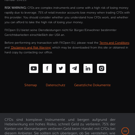
number 194/13.
RISK WARNING:
CFDs are complex instruments and come with a high risk of losing money
rapidly due to leverage. 75% of retail investor accounts lose money when trading CFDs with
this provider. You should consider whether you understand how CFDs work, and whether
you can afford to take the high risk of losing your money.
FXOpen EU bietet seine Dienstleistungen nicht für Bürger/Einwohner bestimmter
Gerichtsbarkeiten einschließlich der USA an.
Before performing any transaction with FXOpen EU, please read the
Terms and Conditions
and
'Disclaimers and Risk Warning'
which may be downloaded from this site or obtained in
hard copy by contacting our office.
Sitemap
Datenschutz
Gesetzliche Dokumente
CFDs sind komplexe Instrumente und bergen aufgrund der
Hebelwirkung ein hohes Risiko, schnell Geld zu verlieren. 75% der
Konten von Kleinanlegern verlieren Geld beim Handel mit CFDs bei
diesem Anbieter. Sie sollten sich überlegen, ob Sie verstehen, wie