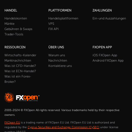
HANDEL
PLATTFORMEN
ZAHLUNGEN
Handelskonten
Handelsplattformen
Ein-und Auszahlungen
Märkte
VPS
Gebühren & Swaps
FIX API
Trader-Tools
RESSOURCEN
ÜBER UNS
FXOPEN APP
Wirtschafts-Kalender
Warum uns
iOS FXOpen App
Marktnachrichten
Nachrichten
Android FXOpen App
Was ist CFD-Handel?
Kontaktiere uns
Was ist ECN-Handel?
Was ist ein Forex-
Broker?
2005-2024 © FXOpen All rights reserved. Various trademarks held by their respective
owners.
FXOpen EU
is a trading name of FXOpen EU Ltd. FXOpen EU Ltd is authorized and
regulated by the
Cyprus Securities and Exchange Commission (CySEC)
under license