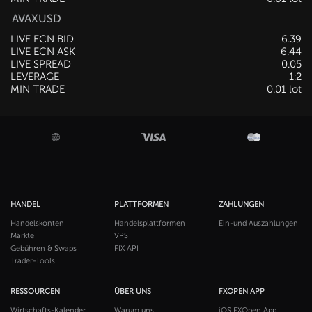
AVAXUSD
LIVE ECN BID
6.39
LIVE ECN ASK
6.44
LIVE SPREAD
0.05
LEVERAGE
1:2
MIN TRADE
0.01 lot
HANDEL
PLATTFORMEN
ZAHLUNGEN
Handelskonten
Handelsplattformen
Ein-und Auszahlungen
Märkte
VPS
Gebühren & Swaps
FIX API
Trader-Tools
RESSOURCEN
ÜBER UNS
FXOPEN APP
Wirtschafts-Kalender
Warum uns
iOS FXOpen App