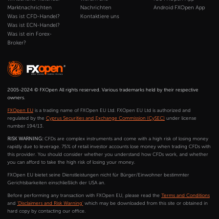
Marktnachrichten
Nachrichten
Android FXOpen App
Was ist CFD-Handel?
Kontaktiere uns
Was ist ECN-Handel?
Was ist ein Forex-
Broker?
2005-2024 © FXOpen All rights reserved. Various trademarks held by their respective
owners.
FXOpen EU
is a trading name of FXOpen EU Ltd. FXOpen EU Ltd is authorized and
regulated by the
Cyprus Securities and Exchange Commission (CySEC)
under license
number 194/13.
RISK WARNING:
CFDs are complex instruments and come with a high risk of losing money
rapidly due to leverage. 75% of retail investor accounts lose money when trading CFDs with
this provider. You should consider whether you understand how CFDs work, and whether
you can afford to take the high risk of losing your money.
FXOpen EU bietet seine Dienstleistungen nicht für Bürger/Einwohner bestimmter
Gerichtsbarkeiten einschließlich der USA an.
Before performing any transaction with FXOpen EU, please read the
Terms and Conditions
and
'Disclaimers and Risk Warning'
which may be downloaded from this site or obtained in
hard copy by contacting our office.