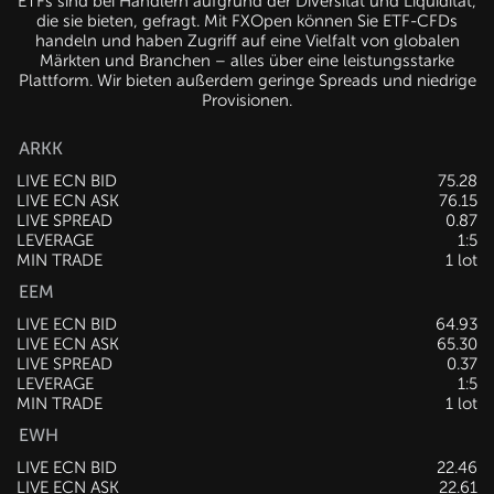
ETFs sind bei Händlern aufgrund der Diversität und Liquidität,
die sie bieten, gefragt. Mit FXOpen können Sie ETF-CFDs
handeln und haben Zugriff auf eine Vielfalt von globalen
Märkten und Branchen – alles über eine leistungsstarke
Plattform. Wir bieten außerdem geringe Spreads und niedrige
Provisionen.
ARKK
LIVE ECN BID
75.28
LIVE ECN ASK
76.15
LIVE SPREAD
0.87
LEVERAGE
1:5
MIN TRADE
1 lot
EEM
LIVE ECN BID
64.93
LIVE ECN ASK
65.30
LIVE SPREAD
0.37
LEVERAGE
1:5
MIN TRADE
1 lot
EWH
LIVE ECN BID
22.46
LIVE ECN ASK
22.61