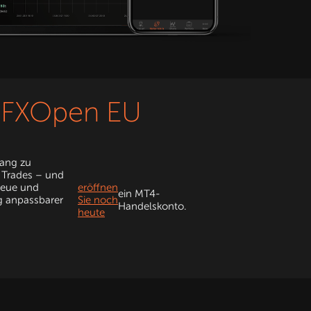
t FXOpen EU
gang zu
r Trades – und
 neue und
eröffnen
ein MT4-
ig anpassbarer
Sie noch
Handelskonto.
heute