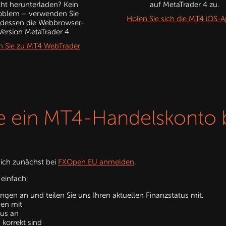
cht herunterladen? Kein
auf MetaTrader 4 zu.
oblem – verwenden Sie
Holen Sie sich die MT4 iOS-
tdessen die Webbrowser-
Version MetaTrader 4.
 Sie zu MT4 WebTrader
ie ein MT4-Handelskonto
ich zunächst bei
FXOpen EU anmelden
.
einfach:
ngen an und teilen Sie uns Ihren aktuellen Finanzstatus mit.
gen mit
tus an
 korrekt sind