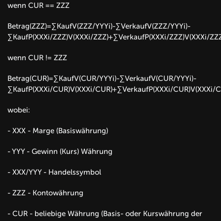
wenn CUR == ZZZ
Betrag(ZZZ)=∑KaufV(ZZZ/YYYi)-∑VerkaufV(ZZZ/YYYi)-
∑KaufP(XXXi/ZZZ)V(XXXi/ZZZ)+∑VerkaufP(XXXi/ZZZ)V(XXXi/ZZZ
wenn CUR != ZZZ
Betrag(CUR)=∑KaufV(CUR/YYYi)-∑VerkaufV(CUR/YYYi)-
∑KaufP(XXXi/CUR)V(XXXi/CUR)+∑VerkaufP(XXXi/CUR)V(XXXi/C
wobei:
- XXX - Marge (Basiswährung)
- YYY - Gewinn (Kurs) Währung
- XXX/YYY - Handelssymbol
- ZZZ - Kontowährung
- CUR - beliebige Währung (Basis- oder Kurswährung der