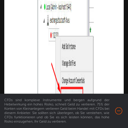
CFDs sind komplexe Instrumente und bergen aufgrund der
Hebelwirkung ein hohes Risiko, schnell Geld zu verlieren. 75% der
Konten von Kleinanlegern verlieren Geld beim Handel mit CFDs bei
diesem Anbieter. Sie sollten sich überlegen, ob Sie verstehen, wie
CFDs funktionieren und ob Sie es sich leisten können, das hohe
Risiko einzugehen, Ihr Geld zu verlieren.