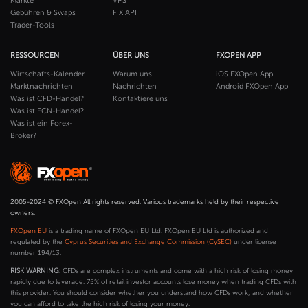
Märkte
VPS
Gebühren & Swaps
FIX API
Trader-Tools
RESSOURCEN
ÜBER UNS
FXOPEN APP
Wirtschafts-Kalender
Warum uns
iOS FXOpen App
Marktnachrichten
Nachrichten
Android FXOpen App
Was ist CFD-Handel?
Kontaktiere uns
Was ist ECN-Handel?
Was ist ein Forex-
Broker?
2005-2024 © FXOpen All rights reserved. Various trademarks held by their respective
owners.
FXOpen EU
is a trading name of FXOpen EU Ltd. FXOpen EU Ltd is authorized and
regulated by the
Cyprus Securities and Exchange Commission (CySEC)
under license
number 194/13.
RISK WARNING:
CFDs are complex instruments and come with a high risk of losing money
rapidly due to leverage. 75% of retail investor accounts lose money when trading CFDs with
this provider. You should consider whether you understand how CFDs work, and whether
you can afford to take the high risk of losing your money.