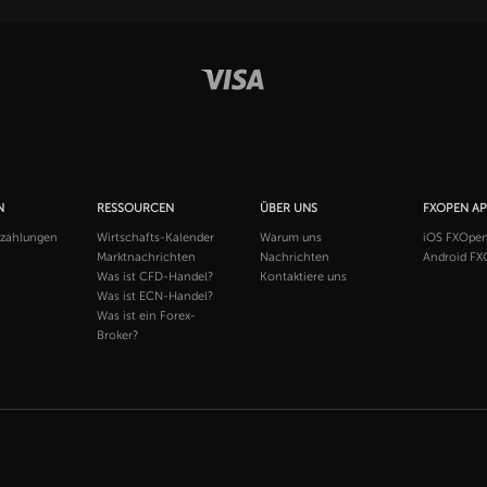
N
RESSOURCEN
ÜBER UNS
FXOPEN A
szahlungen
Wirtschafts-Kalender
Warum uns
iOS FXOpe
Marktnachrichten
Nachrichten
Android FX
Was ist CFD-Handel?
Kontaktiere uns
Was ist ECN-Handel?
Was ist ein Forex-
Broker?