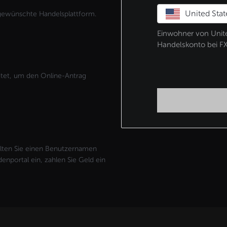
United Stat
 gewünschte Handelsplattform.
Einwohner von United
Handelskonto bei F
itet, um den Online-Antrag
lten Sie einen Benutzernamen
nportal ein, zahlen Sie Geld ein