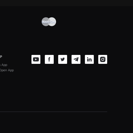
PP
n App
Open App