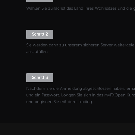
Wählen Sie zunächst das Land Ihres Wohnsitzes und die
Schritt 2
Sie werden dann zu unserem sicheren Server weitergele
auszufüllen.
Schritt 3
Nachdem Sie die Anmeldung abgeschlossen haben, erha
und ein Passwort. Loggen Sie sich in das MyFXOpen Kunde
und beginnen Sie mit dem Trading.