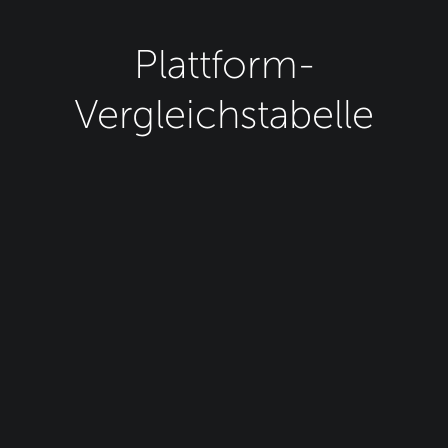
Plattform-
Vergleichstabelle
MetaTrader 4
MetaTrader 5
TickTrader