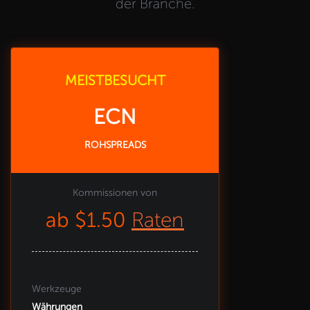
der Branche.
MEISTBESUCHT
ECN
ROHSPREADS
Kommissionen von
ab $1.50
Raten
Werkzeuge
Währungen